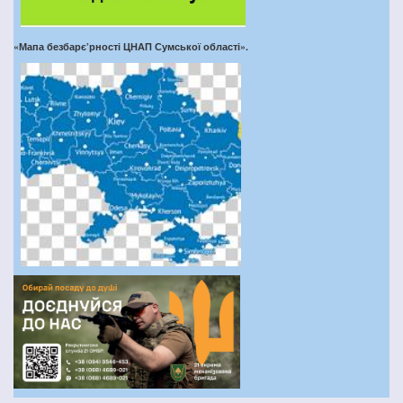
«Мапа безбарє’рності ЦНАП Сумської області».